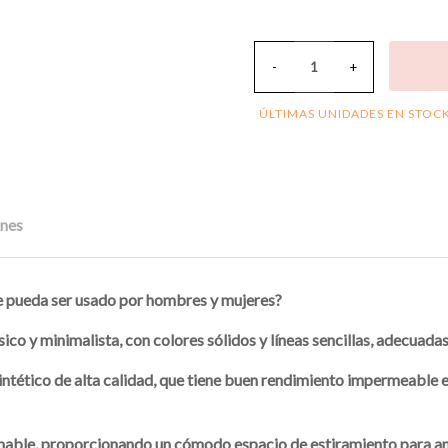
-
+
ÚLTIMAS UNIDADES EN STOC
nes
e pueda ser usado por hombres y mujeres?
sico y minimalista, con colores sólidos y líneas sencillas, adecuada
sintético de alta calidad, que tiene buen rendimiento impermeable 
azonable, proporcionando un cómodo espacio de estiramiento para a