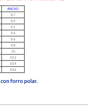
ANCHO
8.7
8.9
9.1
9.4
9.6
9.8
10
10.2
10.4
10.6
con forro polar.