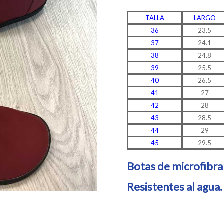
TALLA
LARGO
36
23.5
37
24.1
38
24.8
39
25.5
40
26.5
41
27
42
28
43
28.5
44
29
45
29.5
Botas de microfibra 
Resistentes al agua.