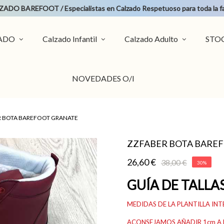
ADO BAREFOOT / Especialistas en Calzado Respetuoso para toda la fa
ZADO
Calzado Infantil
Calzado Adulto
STO
NOVEDADES O/I
R BOTA BAREFOOT GRANATE
ZZFABER BOTA BARE
26,60 €
38,00 €
30%
GUÍA DE TALLAS
MEDIDAS DE LA PLANTILLA INT
ACONSEJAMOS AÑADIR 1cm A L