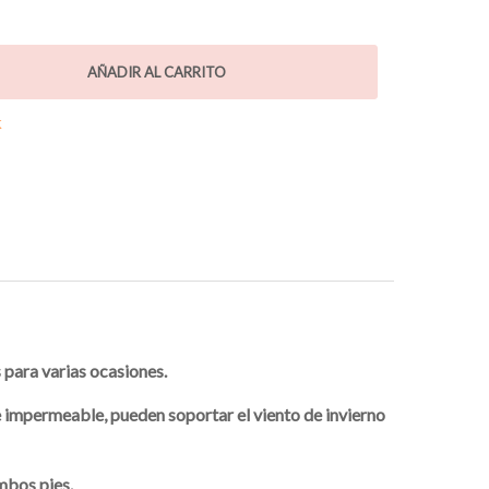
AÑADIR AL CARRITO
K
s para varias ocasiones.
e impermeable, pueden soportar el viento de invierno
mbos pies.