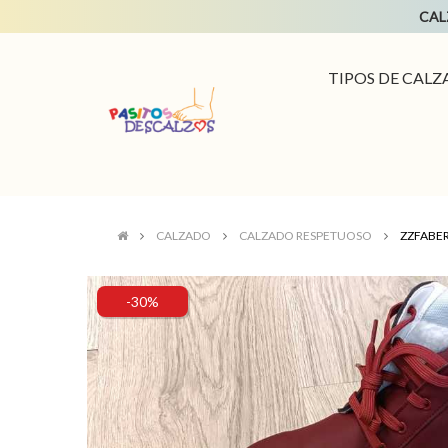
CALZ
TIPOS DE CAL
CALZADO
CALZADO RESPETUOSO
ZZFABE
-30%