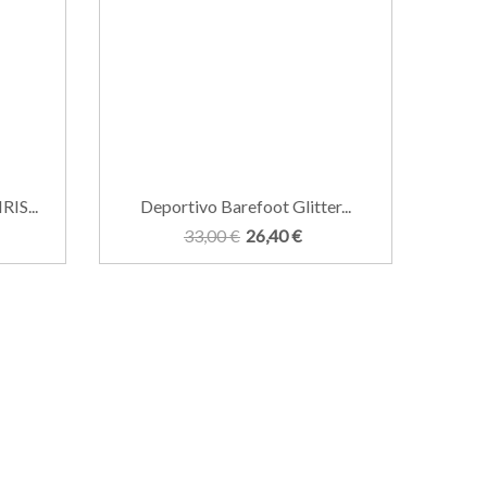
IS...
Deportivo Barefoot Glitter...
ZAPA
33,00 €
26,40 €