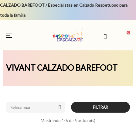
CALZADO BAREFOOT / Especialistas en Calzado Respetuoso para
toda la familia
0
Navegación
☰
de
palanca
VIVANT CALZADO BAREFOOT

FILTRAR
Seleccionar
Mostrando 1-6 de 6 artículo(s)