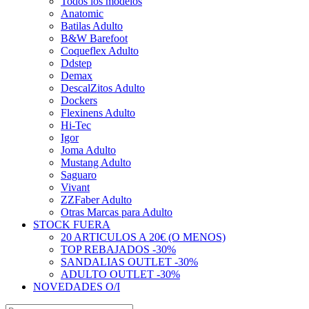
Todos los modelos
Anatomic
Batilas Adulto
B&W Barefoot
Coqueflex Adulto
Ddstep
Demax
DescalZitos Adulto
Dockers
Flexinens Adulto
Hi-Tec
Igor
Joma Adulto
Mustang Adulto
Saguaro
Vivant
ZZFaber Adulto
Otras Marcas para Adulto
STOCK FUERA
20 ARTICULOS A 20€ (O MENOS)
TOP REBAJADOS -30%
SANDALIAS OUTLET -30%
ADULTO OUTLET -30%
NOVEDADES O/I