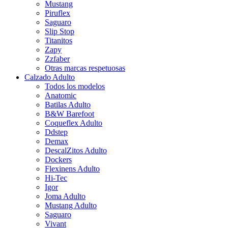
Mustang
Piruflex
Saguaro
Slip Stop
Titanitos
Zapy
Zzfaber
Otras marcas respetuosas
Calzado Adulto
Todos los modelos
Anatomic
Batilas Adulto
B&W Barefoot
Coqueflex Adulto
Ddstep
Demax
DescalZitos Adulto
Dockers
Flexinens Adulto
Hi-Tec
Igor
Joma Adulto
Mustang Adulto
Saguaro
Vivant