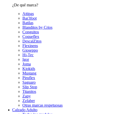
¿De qué marca?
Attipas
Bar3foot
Batilas
Blanditos by Crios
Conguitos
Coqueflex
DescalZitos
Flexinens
Gioseppo
Hi-Tec
Igor
Joma
Kiokids
Mustang
Piruflex
Saguaro
Slip Stop
Titanitos
Zapy
Zzfaber
Otras marcas respetuosas
Calzado Adulto