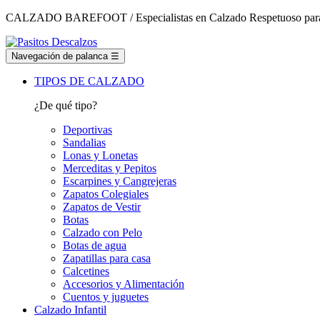
CALZADO BAREFOOT / Especialistas en Calzado Respetuoso para t
Navegación de palanca
☰
TIPOS DE CALZADO
¿De qué tipo?
Deportivas
Sandalias
Lonas y Lonetas
Merceditas y Pepitos
Escarpines y Cangrejeras
Zapatos Colegiales
Zapatos de Vestir
Botas
Calzado con Pelo
Botas de agua
Zapatillas para casa
Calcetines
Accesorios y Alimentación
Cuentos y juguetes
Calzado Infantil