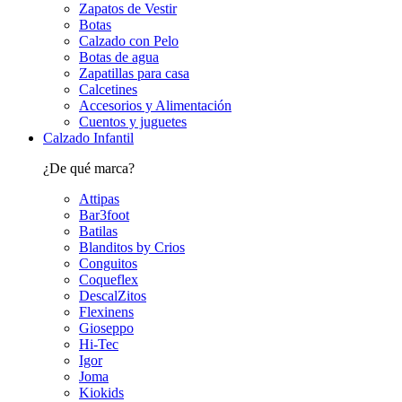
Zapatos de Vestir
Botas
Calzado con Pelo
Botas de agua
Zapatillas para casa
Calcetines
Accesorios y Alimentación
Cuentos y juguetes
Calzado Infantil
¿De qué marca?
Attipas
Bar3foot
Batilas
Blanditos by Crios
Conguitos
Coqueflex
DescalZitos
Flexinens
Gioseppo
Hi-Tec
Igor
Joma
Kiokids