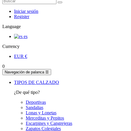
Iniciar sesión
Register
Language
es
Currency
EUR
€
0
Navegación de palanca
☰
TIPOS DE CALZADO
¿De qué tipo?
Deportivas
Sandalias
Lonas y Lonetas
Merceditas y Pepitos
Escarpines y Cangrejeras
Zapatos Colegiales