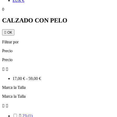
EUR
€
0
CALZADO CON PELO

OK
Filtrar por
Precio
Precio


17,00 € - 59,00 €
Marca la Talla
Marca la Talla



23
(1)