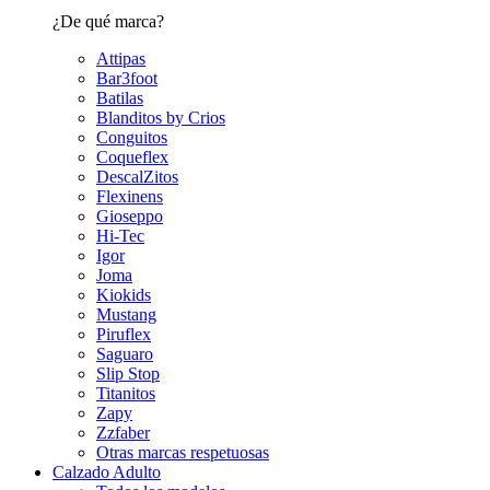
¿De qué marca?
Attipas
Bar3foot
Batilas
Blanditos by Crios
Conguitos
Coqueflex
DescalZitos
Flexinens
Gioseppo
Hi-Tec
Igor
Joma
Kiokids
Mustang
Piruflex
Saguaro
Slip Stop
Titanitos
Zapy
Zzfaber
Otras marcas respetuosas
Calzado Adulto