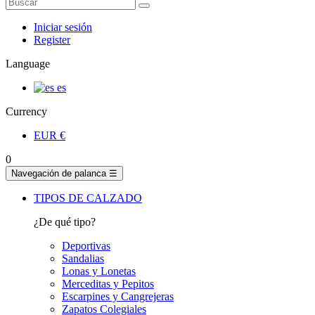
Iniciar sesión
Register
Language
es
Currency
EUR
€
0
Navegación de palanca
☰
TIPOS DE CALZADO
¿De qué tipo?
Deportivas
Sandalias
Lonas y Lonetas
Merceditas y Pepitos
Escarpines y Cangrejeras
Zapatos Colegiales