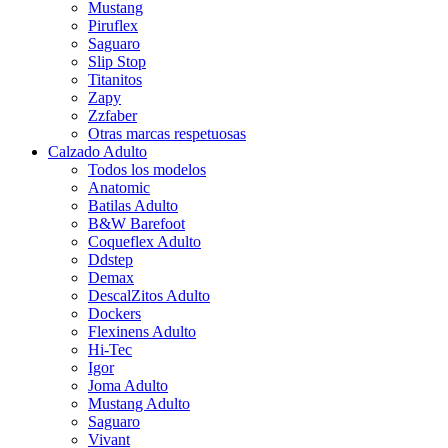
Mustang
Piruflex
Saguaro
Slip Stop
Titanitos
Zapy
Zzfaber
Otras marcas respetuosas
Calzado Adulto
Todos los modelos
Anatomic
Batilas Adulto
B&W Barefoot
Coqueflex Adulto
Ddstep
Demax
DescalZitos Adulto
Dockers
Flexinens Adulto
Hi-Tec
Igor
Joma Adulto
Mustang Adulto
Saguaro
Vivant