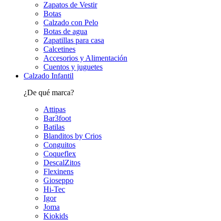
Zapatos de Vestir
Botas
Calzado con Pelo
Botas de agua
Zapatillas para casa
Calcetines
Accesorios y Alimentación
Cuentos y juguetes
Calzado Infantil
¿De qué marca?
Attipas
Bar3foot
Batilas
Blanditos by Crios
Conguitos
Coqueflex
DescalZitos
Flexinens
Gioseppo
Hi-Tec
Igor
Joma
Kiokids