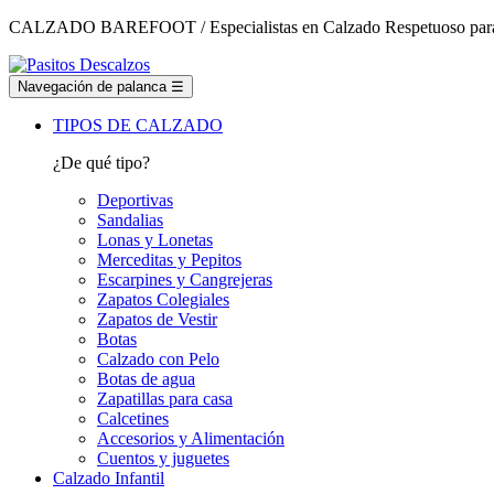
CALZADO BAREFOOT / Especialistas en Calzado Respetuoso para t
Navegación de palanca
☰
TIPOS DE CALZADO
¿De qué tipo?
Deportivas
Sandalias
Lonas y Lonetas
Merceditas y Pepitos
Escarpines y Cangrejeras
Zapatos Colegiales
Zapatos de Vestir
Botas
Calzado con Pelo
Botas de agua
Zapatillas para casa
Calcetines
Accesorios y Alimentación
Cuentos y juguetes
Calzado Infantil