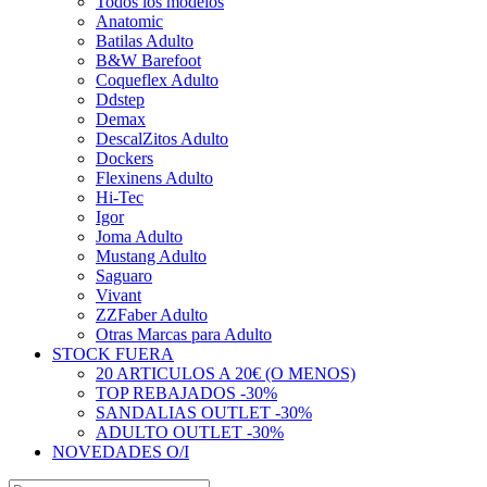
Todos los modelos
Anatomic
Batilas Adulto
B&W Barefoot
Coqueflex Adulto
Ddstep
Demax
DescalZitos Adulto
Dockers
Flexinens Adulto
Hi-Tec
Igor
Joma Adulto
Mustang Adulto
Saguaro
Vivant
ZZFaber Adulto
Otras Marcas para Adulto
STOCK FUERA
20 ARTICULOS A 20€ (O MENOS)
TOP REBAJADOS -30%
SANDALIAS OUTLET -30%
ADULTO OUTLET -30%
NOVEDADES O/I